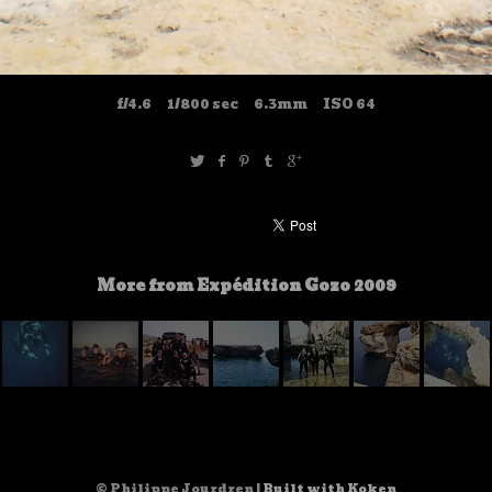
f/4.6
1/800 sec
6.3mm
ISO 64
More from Expédition Gozo 2009
© Philippe Jourdren |
Built with Koken