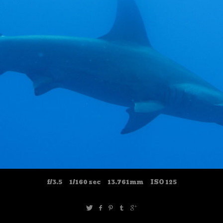
f/3.5
1/160 sec
13.761mm
ISO 125